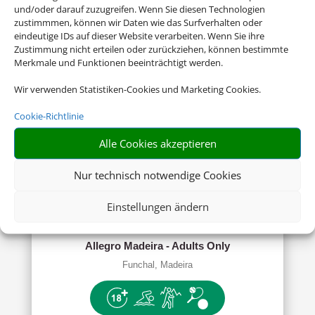
und/oder darauf zuzugreifen. Wenn Sie diesen Technologien
zustimmmen, können wir Daten wie das Surfverhalten oder
Meliá Internacional Varadero
eindeutige IDs auf dieser Website verarbeiten. Wenn Sie ihre
Zustimmung nicht erteilen oder zurückziehen, können bestimmte
Kuba, Varadero
Merkmale und Funktionen beeinträchtigt werden.
Wir verwenden Statistiken-Cookies und Marketing Cookies.
Cookie-Richtlinie
Alle Cookies akzeptieren
Nur technisch notwendige Cookies
ab 517.00 € (p.P.)
Einstellungen ändern
Allegro Madeira - Adults Only
Funchal, Madeira